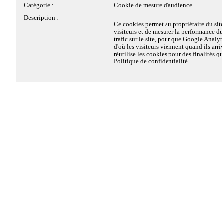
Bon à savoir
Catégorie :
Cookie de mesure d'audience
Vous pouvez également choisir des options pour mieux couvrir votre
Type :
1ère partie
remboursements. Le FASTT peut également prendre en charge une par
Description :
conditions de ressources.
Ce cookies permet au propriétaire du si
Catégorie :
Cookie strictement nécessaire
visiteurs et de mesurer la performance du
Description :
Ce cookie est déposé pour enregistrer le
trafic sur le site, pour que Google Analyt
Matomo.
d'où les visiteurs viennent quand ils arri
Voir la complémentaire san
réutilise les cookies pour des finalités 
Politique de confidentialité.
Le saviez-vous ?
Votre complémentaire santé vous donne également accès à plusieur
✔ téléconsultation médicale 24h/24 et 7j/7
✔ dispositif 100% santé (
soins et équipements intégralement remb
✔ aides financières pour couvrir votre famille
✔ options pour améliorer vos remboursements