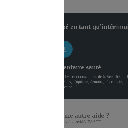
ent êtes-vous protégé en tant qu'intérima
2
La complémentaire santé
es
La complémentaire santé complète les remboursements de la Sécurité
sociale afin de réduire votre reste à charge (optique, dentaire, pharmacie,
hospitalisation...).
Vous cherchez une autre aide ?
Accès rapide aux autres dispositifs FASTT :