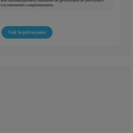
le sont automatiquement transmises au gestionnaire de prévoyance
e vos indemnités complémentaires.
Voir la prévoyance