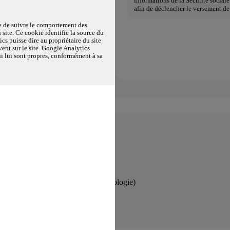
informations de la Sécurité socia
afin de déclencher le versement d
 famille ou améliorer vos
tie de l'option Famille sous
te de suivre le comportement des
 site. Ce cookie identifie la source du
 refus du visiteur au dépôt des cookies
ics puisse dire au propriétaire du site
vent sur le site. Google Analytics
té
qui lui sont propres, conformément à sa
s services utiles au quotidien :
oursés en dentaire, optique et audiologie)