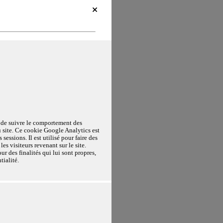
par nous ou nos partenaires sur
s services ou des tiers, ainsi
derniers peuvent traiter vos
nformément à leur politique de
tenir plus de détails sur
els que vous souhaitez accepter.
OMO Analytics. Ce cookie de courte
e expérience de navigation et
e de suivre le comportement des
ment les données de la visite.
re impactés.
u site. Ce cookie Google Analytics est
 sessions. Il est utilisé pour faire des
n.
les visiteurs revenant sur le site.
ur des finalités qui lui sont propres,
tialité.
Toujours actifs
ne peuvent pas être
MO Analytics. Ce cookie est utilisé