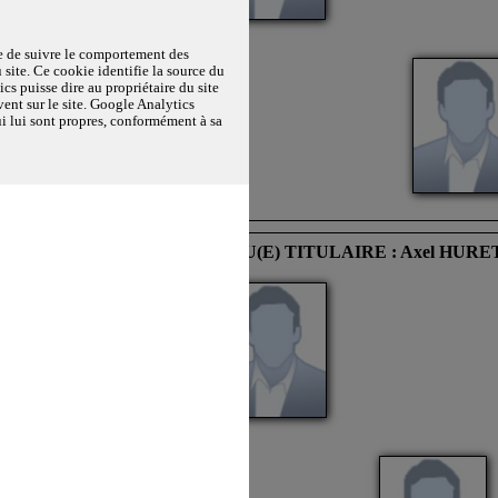
te de suivre le comportement des
 site. Ce cookie identifie la source du
 refus du visiteur au dépôt des cookies
ics puisse dire au propriétaire du site
vent sur le site. Google Analytics
qui lui sont propres, conformément à sa
: Vanessa FORTES CUNHA
ELU(E) TITULAIRE : Axel HURE