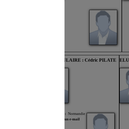
: Jean-lou NORTH
ELU TITULAIRE : Cédric PILATE
ELU
Localisation :
Normandie
Envoyer un e-mail