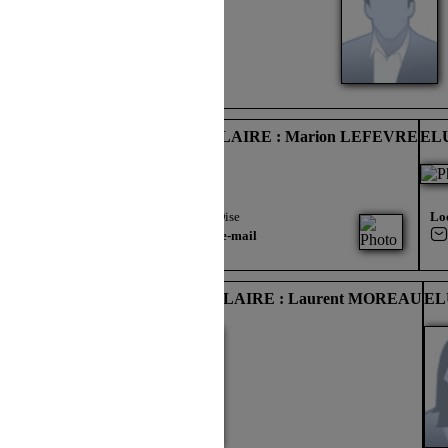
Paul LEFEUVRE
ELU(E) TITULAIRE : Marion LEFEVRE
ELU
laine
Localisation :
Oise
Loc
Envoyer un e-mail
 : Julie MILLET
ELU(E) TITULAIRE : Laurent MOREAU
EL