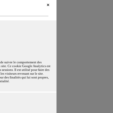
par nous ou nos partenaires sur
s services ou des tiers, ainsi
derniers peuvent traiter vos
nformément à leur politique de
tenir plus de détails sur
els que vous souhaitez accepter.
OMO Analytics. Ce cookie de courte
e expérience de navigation et
e de suivre le comportement des
ment les données de la visite.
re impactés.
u site. Ce cookie Google Analytics est
 sessions. Il est utilisé pour faire des
n.
les visiteurs revenant sur le site.
ur des finalités qui lui sont propres,
tialité.
Toujours actifs
ne peuvent pas être
MO Analytics. Ce cookie est utilisé