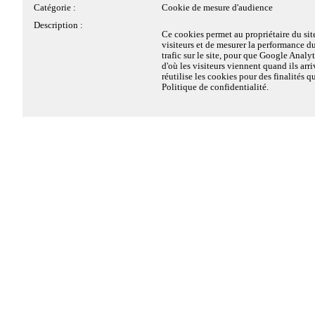
Catégorie :
Cookie de mesure d'audience
Type :
1ère partie
Description :
Ce cookies permet au propriétaire du si
Catégorie :
Cookie strictement nécessaire
visiteurs et de mesurer la performance du
Description :
Ce cookie est déposé pour enregistrer le
trafic sur le site, pour que Google Analyt
Matomo.
d'où les visiteurs viennent quand ils arri
réutilise les cookies pour des finalités 
Politique de confidentialité.
ELUE TITULAIRE : Elodie FARRANDS
ELUE TITULAIRE 
Localisation :
Pas-de-Calais
Envoyer un e-mail