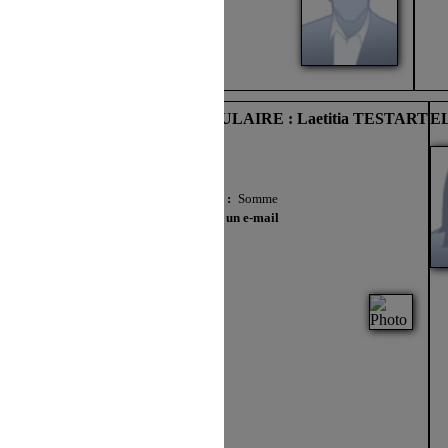
: Justine SOUALLE
ELUE TITULAIRE : Laetitia TESTART
EL
Localisation :
Somme
Envoyer un e-mail