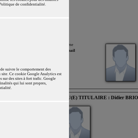
Politique de confidentialité.
pages les plus / moins
Google collecte et utilise
es, conformément à sa
e en cochant « Oui » ci-
n au Site s'opère depuis un site tiers
Localisation :
Marne
Envoyer un e-mail
e de suivre le comportement des
u site. Ce cookie Google Analytics est
 sur des sites à fort trafic. Google
inalités qui lui sont propres,
tialité.
LAIRE : Célia BRENDLER
ELU(E) TITULAIRE : Didier BR
direction à l'intérieur d'une page du