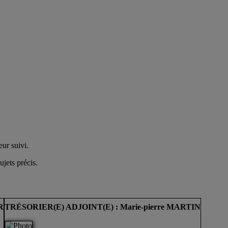
ur suivi.
ujets précis.
R
TRÉSORIER(E) ADJOINT(E) : Marie-pierre MARTIN