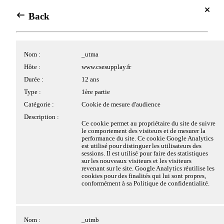
Se connecter
Centre de gestion des cookies
Back
Back
Back
Accés Meyclub
Avec votre accord, nous souhaiterions utiliser des cookies
Se connecter
placés par nous ou nos partenaires sur le site. Les cookies
Cookies applicatifs
Nom :
Nom :
_pk_ses.x.xxxx
_utma
pouvant être déposés sur le site et traités par nos services ou
des tiers, ainsi que leurs finalités, vous sont présentés ci-
Hôte :
Hôte :
www.csesupplay.fr
www.csesupplay.fr
dessous.
Nom :
PHPSESSID
Durée :
Durée :
30 minutes
12 ans
Si vous donnez votre accord au dépôt de cookies par des
Hôte :
www.csesupplay.fr
tiers, ces derniers peuvent traiter vos données de navigation
Type :
Type :
1ère partie
1ère partie
Mon CSE Supplay
pour des finalités qui leur sont propres, conformément à leur
Durée :
Session
Catégorie :
Catégorie :
Mesure d'audience MATOMO Analytics
Cookie de mesure d'audience
Notre manifesto
politique de confidentialité.
Les missions du CSE
Type :
1ère partie
Description :
Description :
Ce cookie est lié au site utilisant MATOMO
L'équipe du CSE Supplay
Ce cookie permet au propriétaire du site de suivre
Analytics. Ce cookie de courte durée est utilisé
Catégorie :
Cookie strictement nécessaire
Cliquez sur les différentes catégories de cookies ci-dessous
le comportement des visiteurs et de mesurer la
pour stocker temporairement les données de la
Mes avantages
pour obtenir plus de détails sur chacune d'entre elles, et
performance du site. Ce cookie Google Analytics
Description :
Ce cookie permet la gestion de la session.
visite.
Critères d'ouvrants droit
choisir les typologies de cookies optionnels que vous
est utilisé pour distinguer les utilisateurs des
Le FASTT
sessions. Il est utilisé pour faire des statistiques
souhaitez accepter.
Le FASTT c'est quoi ?
sur les nouveaux visiteurs et les visiteurs
Veuillez noter que si vous bloquez certains types de cookies,
FASTT - Logement
revenant sur le site. Google Analytics réutilise les
Nom :
pwbConsent
Nom :
_pk_id.x.xxxx
votre expérience de navigation et les services que nous
cookies pour des finalités qui lui sont propres,
FASTT - Crédits
sommes en mesure de vous offrir peuvent être impactés.
Hôte :
www.csesupplay.fr
Hôte :
www.csesupplay.fr
conformément à sa Politique de confidentialité.
FASTT - Déplacements
Durée :
6 mois
Durée :
13 mois
FASTT - Enfant
>
Plus d'information
FASTT - Santé
Type :
1ère partie
Type :
1ère partie
FASTT - Accompagnement
Tout accepter
Catégorie :
Cookie strictement nécessaire
Catégorie :
Mesure d'audience MATOMO Analytics
Nom :
_utmb
Des questions ?