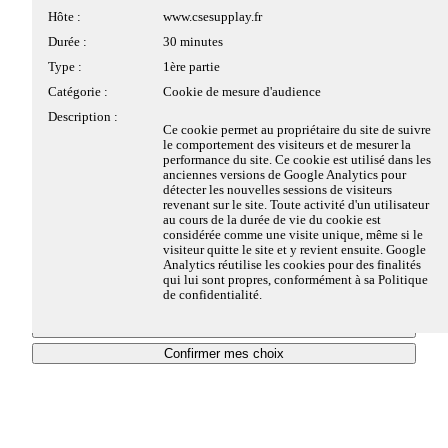
La foire aux questions
Description :
Ce cookie est déposé par la solution de
Description :
Ce cookie est lié au site utilisant MATOMO
Hôte :
www.csesupplay.fr
conformité à la réglementation sur le dépôt des
Analytics. Ce cookie est utilisé pour stocker
Contact
Cookies strictement
Toujours actifs
Durée :
30 minutes
cookies, de EDENRED FRANCE SAS. Il
quelques détails sur l'utilisateur tels que
supplay.fr
nécessaires
conserve des informations sur les catégories de
l'identifiant unique du visiteur.
Type :
1ère partie
cookies déposés sur le site et sur le choix du
Accueil
visiteur, s'il a donné ou retiré son consentement,
Catégorie :
Cookie de mesure d'audience
Mes services
pour chaque catégorie de cookies. Cela permet au
Ces cookies sont nécessaires au fonctionnement du site
Description :
Votre avis nous intéresse (sweat) !
propriétaire du site d'éviter le dépôt de cookies si
Web et ne peuvent pas être désactivés dans nos
Ce cookie permet au propriétaire du site de suivre
le visiteur n'a pas donné son consentement. Ce
le comportement des visiteurs et de mesurer la
systèmes. Ils sont généralement établis en tant que
cookie a une durée de vie de 6 mois, ainsi si le
performance du site. Ce cookie est utilisé dans les
réponse à des actions que vous avez effectuées et qui
visiteur revient sur le site ces préférences sont
anciennes versions de Google Analytics pour
enregistrées. Il ne comprend aucune information
constituent une demande de services, telles que la
détecter les nouvelles sessions de visiteurs
permettant d'identifier le visiteur.
définition de vos préférences en matière de
revenant sur le site. Toute activité d'un utilisateur
VOTRE AVIS NOUS INTÉRESSE
Afin d’assurer le fonctionnement et la sécurité du site, de mesurer
confidentialité, la connexion ou le remplissage de
au cours de la durée de vie du cookie est
son audience ou de vous faire bénéficier de fonctionnalités
considérée comme une visite unique, même si le
formulaires. Vous pouvez configurer votre navigateur
(SWEAT) !
particulières, nous utilisons des cookies, le cas échéant sous réserv
visiteur quitte le site et y revient ensuite. Google
afin de bloquer ou être informé de l'existence de ces
Nom :
pwbConsentClosed
Analytics réutilise les cookies pour des finalités
de votre consentement.
cookies, mais certaines parties du site Web peuvent être
qui lui sont propres, conformément à sa Politique
Hôte :
www.csesupplay.fr
Vous pouvez prendre connaissance des typologies de cookies
Vous devez être identifié pour avoir accès à cette partie.
affectées.
de confidentialité.
utilisées sur le site et gérer vos préférences en matière de dépôt de
Cliquez-ici pour vous connecter.
Durée :
6 mois
cookies, en cliquant sur "Je paramètre".
Tout refuser
Détails des cookies
Type :
1ère partie
Plan du site
Plus d'information.
Confirmer mes choix
Mentions légales
Catégorie :
Cookie strictement nécessaire
Nom :
_utmc
Contact
Je paramètre
Oui
Non
Cookies Matomo Analytics
Description :
Ce cookie est déposé par la solution de
Politique de confidentialité
Hôte :
www.csesupplay.fr
conformité à la réglementation sur le dépôt des
Tout refuser
cookies, de EDENRED FRANCE SAS. Il est
Durée :
Session
Tout accepter
Gestion des cookies
déposé lorsque le visiteur a vu le bandeau
Ces cookies de mesure d'audience, nous permettent de
d'information relatif aux cookies et dans certains
Type :
1ère partie