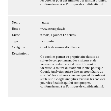
d'une Journée Mondiale de
les cookies pour des finalités qui lui sont propres,
Détails des cookies
Description :
Ce cookie est déposé pour permettre la
conformément à sa Politique de confidentialité.
redirection à l'intérieur d'une page du site vers
la presse ?
une autre.
Le 3 mai 1991 était signée la Déclaration de
Nom :
_utmz
Nom :
mtm_consent_removed
Windhoek, pour le développement d'une presse libre,
Hôte :
www.csesupplay.fr
indépendante et pluraliste. 30 ans plus tard, le lien
Hôte :
www.csesupplay.fr
historique établi entre la liberté de rechercher, de
Durée :
6 mois, 1 jour et 12 heures
Durée :
6 mois
communiquer et de recevoir des informations et la
Type :
1ère partie
notion de bien public reste aussi pertinent qu'il l'était
Type :
1ère partie
Catégorie :
Cookie de mesure d'audience
au moment de sa signature.
Catégorie :
Cookie strictement nécessaire
Description :
Description :
Ce cookie est déposé pour enregistrer le refus du
Ce cookies permet au propriétaire du site de
visiteur au dépôt des cookies Matomo.
suivre le comportement des visiteurs et de
En savoir plus
mesurer la performance du site. Ce cookie
identifie la source du trafic sur le site, pour que
Google Analytics puisse dire au propriétaire du
site d'où les visiteurs viennent quand ils arrivent
sur le site. Google Analytics réutilise les cookies
pour des finalités qui lui sont propres,
conformément à sa Politique de confidentialité.
Restez au courant de toutes
les actus !